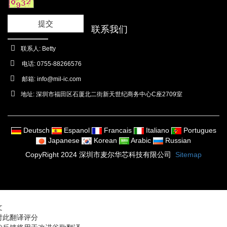
提交
联系我们
联系人: Betty
电话: 0755-88266576
邮箱:
info@mil-ic.com
地址: 深圳市福田区石厦北二街新天世纪商务中心C座2709室
Deutsch
Espanol
Francais
Italiano
Portugues
Japanese
Korean
Arabic
Russian
CopyRight 2024 深圳市麦尔华芯科技有限公司
Sitemap
文
对此翻译评分